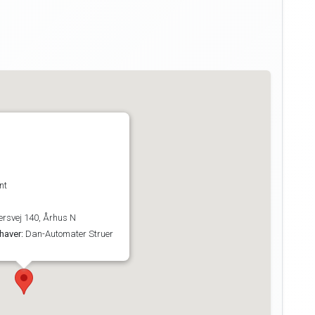
nt
rsvej 140, Århus N
haver:
Dan-Automater Struer