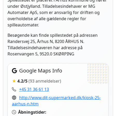
Spillestedet er placeret i Århus kommune og hører
under Østjylland. Tilladelsesindehaver er MG
Automater ApS, som er ansvarlig for driften og
overholdelse af alle gældende regler for
spilleautomater.
Besøgende kan finde spillestedet på adressen
Randersvej 25, Århus N, 8200 ÅRHUS N.
Tilladelsesindehaveren har adresse på
Rosenvangen 5, 9520.0 SKØRPING
Google Maps Info
★
4.2/5
(93 anmeldelser)
+45 31 36 61 13
http://www.dit-supermarked.dk/kiosk-25-
aarhus-n.htm
Åbningstider: