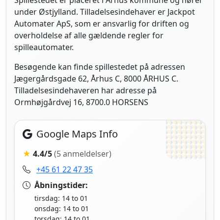
Spillestedet er placeret i Århus kommune og hører
under Østjylland. Tilladelsesindehaver er Jackpot
Automater ApS, som er ansvarlig for driften og
overholdelse af alle gældende regler for
spilleautomater.
Besøgende kan finde spillestedet på adressen
Jægergårdsgade 62, Århus C, 8000 ÅRHUS C.
Tilladelsesindehaveren har adresse på
Ormhøjgårdvej 16, 8700.0 HORSENS
Google Maps Info
★
4.4/5
(5 anmeldelser)
+45 61 22 47 35
Åbningstider:
tirsdag: 14 to 01
onsdag: 14 to 01
torsdag: 14 to 01