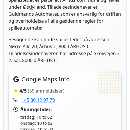
Spillestedet er placeret i Århus kommune og hører
under Østjylland. Tilladelsesindehaver er
Guldmands Automater, som er ansvarlig for driften
og overholdelse af alle gældende regler for
spilleautomater.
Besøgende kan finde spillestedet på adressen
Nørre Alle 20, Århus C, 8000 ÅRHUS C.
Tilladelsesindehaveren har adresse på Skovvejen 3,
2. Sal, 8000.0 ÅRHUS C
Google Maps Info
★
4/5
(59 anmeldelser)
+45 86 12 97 79
Åbningstider:
tirsdag: 10 to 02
onsdag: 10 to 02
torsdag: 10 to 02