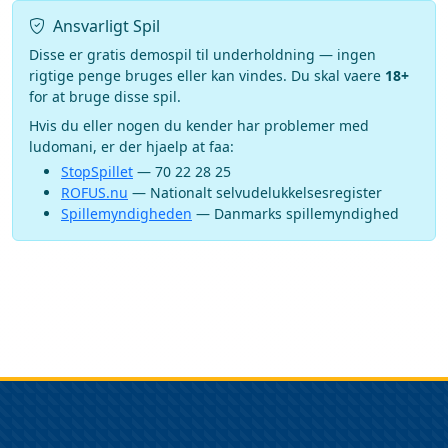
Ansvarligt Spil
Disse er gratis demospil til underholdning — ingen
rigtige penge bruges eller kan vindes. Du skal vaere
18+
for at bruge disse spil.
Hvis du eller nogen du kender har problemer med
ludomani, er der hjaelp at faa:
StopSpillet
— 70 22 28 25
ROFUS.nu
— Nationalt selvudelukkelsesregister
Spillemyndigheden
— Danmarks spillemyndighed