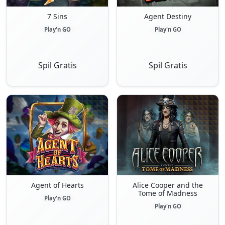
7 Sins
Agent Destiny
Play'n GO
Play'n GO
Spil Gratis
Spil Gratis
Agent of Hearts
Alice Cooper and the
Tome of Madness
Play'n GO
Play'n GO