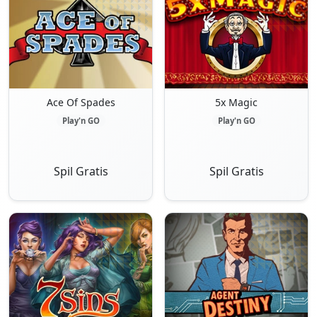
Ace Of Spades
5x Magic
Play'n GO
Play'n GO
Spil Gratis
Spil Gratis