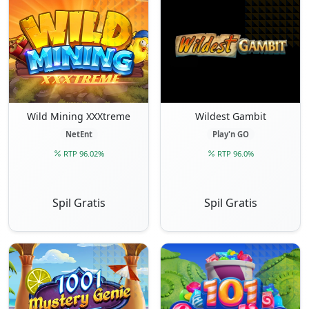
Wild Mining XXXtreme
Wildest Gambit
NetEnt
Play'n GO
RTP 96.02%
RTP 96.0%
Spil Gratis
Spil Gratis