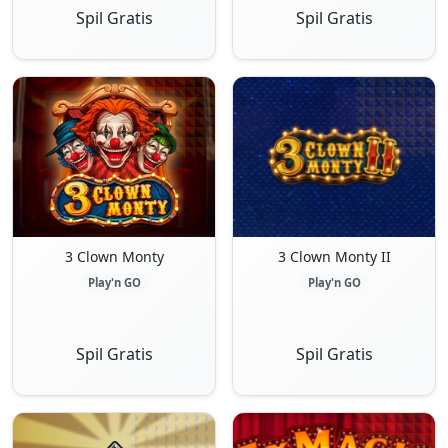
Spil Gratis
Spil Gratis
3 Clown Monty
3 Clown Monty II
Play'n GO
Play'n GO
Spil Gratis
Spil Gratis