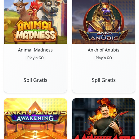
Animal Madness
Ankh of Anubis
Play'n GO
Play'n GO
Spil Gratis
Spil Gratis